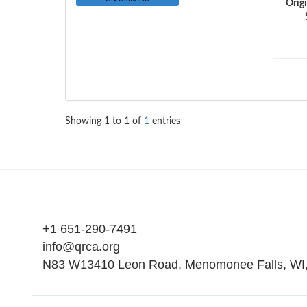
Orig
Showing
1
to
1
of
1
entries
+1 651-290-7491
info@qrca.org
N83 W13410 Leon Road, Menomonee Falls, WI