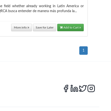
the field whether already working in Latin America or
a QRCA busca entender de manera más profunda la...
More info
Save for Later
Add to Cart
1