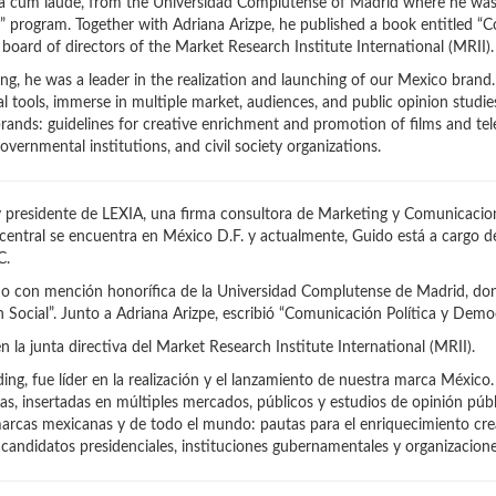
 cum laude, from the Universidad Complutense of Madrid where he was
 program. Together with Adriana Arizpe, he published a book entitled “C
board of directors of the Market Research Institute International (MRII)
ing, he was a leader in the realization and launching of our Mexico bran
 tools, immerse in multiple market, audiences, and public opinion studies 
ands: guidelines for creative enrichment and promotion of films and telev
governmental institutions, and civil society organizations.
 presidente de LEXIA, una firma consultora de Marketing y Comunicacion
 central se encuentra en México D.F. y actualmente, Guido está a cargo 
DC.
 con mención honorífica de la Universidad Complutense de Madrid, donde
Social”. Junto a Adriana Arizpe, escribió “Comunicación Política y Democ
n la junta directiva del Market Research Institute International (MRII).
g, fue líder en la realización y el lanzamiento de nuestra marca México.
, insertadas en múltiples mercados, públicos y estudios de opinión públic
arcas mexicanas y de todo el mundo: pautas para el enriquecimiento crea
andidatos presidenciales, instituciones gubernamentales y organizaciones