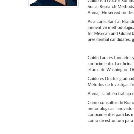
Guido is a Doctor Summa
Social Research Methods”
Arena). He served on the 
As a consultant at Brand
innovative methodological
for Mexican and Global br
presidential candidates, 
Guido Lara es fundador y
conocimiento. La oficina
el area de Washington 
Guido es Doctor graduado
Métodos de Investigación 
Arena). También trabajó e
Como consultor de Brandin
metodológicas innovadoras
conocimientos para las m
como de estructura para c