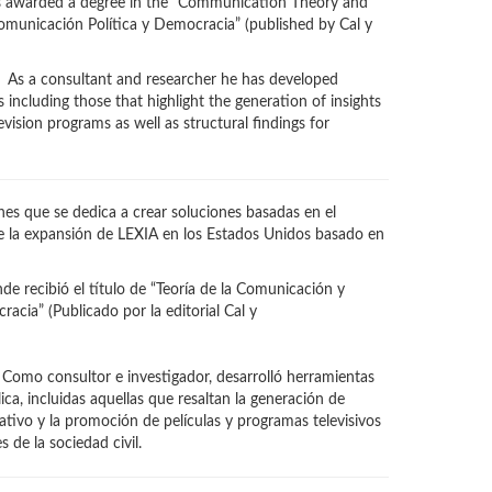
 awarded a degree in the “Communication Theory and
omunicación Política y Democracia” (published by Cal y
.
d. As a consultant and researcher he has developed
including those that highlight the generation of insights
ision programs as well as structural findings for
es que se dedica a crear soluciones basadas en el
de la expansión de LEXIA en los Estados Unidos basado en
 recibió el título de “Teoría de la Comunicación y
racia” (Publicado por la editorial Cal y
 Como consultor e investigador, desarrolló herramientas
a, incluidas aquellas que resaltan la generación de
tivo y la promoción de películas y programas televisivos
 de la sociedad civil.