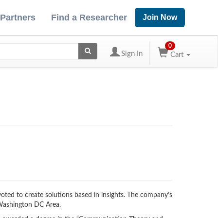
 Partners
Find a Researcher
Join Now
0
Sign In
Cart
ted to create solutions based in insights. The company’s
e Washington DC Area.