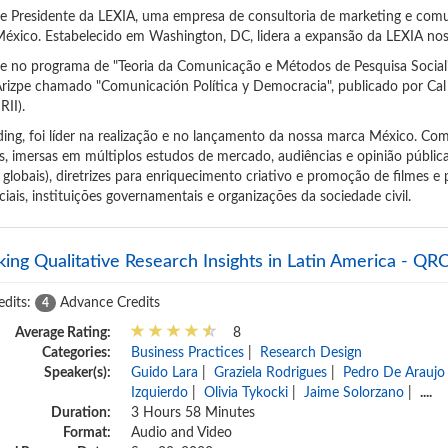
e Presidente da LEXIA, uma empresa de consultoria de marketing e comun
éxico. Estabelecido em Washington, DC, lidera a expansão da LEXIA no
no programa de "Teoria da Comunicação e Métodos de Pesquisa Social"
Arizpe chamado "Comunicación Política y Democracia", publicado por Cal
RII).
ng, foi líder na realização e no lançamento da nossa marca México. Com
, imersas em múltiplos estudos de mercado, audiências e opinião pública
globais), diretrizes para enriquecimento criativo e promoção de filmes e
iais, instituições governamentais e organizações da sociedade civil.
king Qualitative Research Insights in Latin America - 
edits:
Advance Credits
4
Average Rating:
8
Categories:
Business Practices
|
Research Design
Speaker(s):
Guido Lara
|
Graziela Rodrigues
|
Pedro De Araujo
Izquierdo
|
Olivia Tykocki
|
Jaime Solorzano
|
....
Duration:
3 Hours 58 Minutes
Format:
Audio and Video